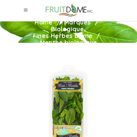
Home
/
Marques
/
,
Biologique
Fines Herbes Dome
/
Menthe biologique