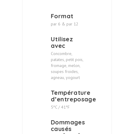
Format
par 6 & par 12
Utilisez
avec
Concombre,
patates, petit pois,
fromage, melon,
soupes froides,
agneau, yogourt
Température
d’entreposage
5ºC / 41ºF
Dommages
causés