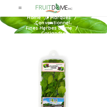
Home
/
Marques
/
,
Conventionnel
Fines Herbes Dome
/
Coriandre