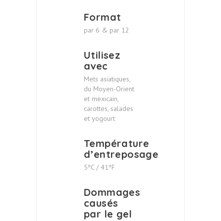
Format
par 6 & par 12
Utilisez
avec
Mets asiatiques,
du Moyen-Orient
et mexicain,
carottes, salades
et yogourt
Température
d’entreposage
5ºC / 41ºF
Dommages
causés
par le gel