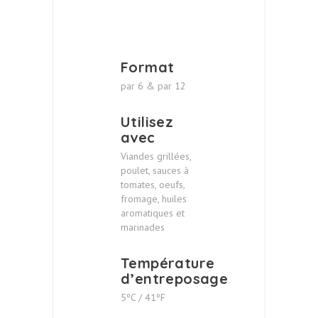
Format
par 6 & par 12
Utilisez
avec
Viandes grillées,
poulet, sauces à
tomates, oeufs,
fromage, huiles
aromatiques et
marinades
Température
d’entreposage
5ºC / 41ºF