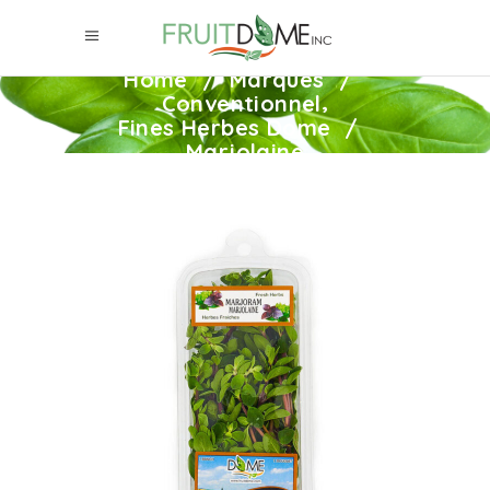
Home
/
Marques
/
,
Conventionnel
Fines Herbes Dome
/
Marjolaine