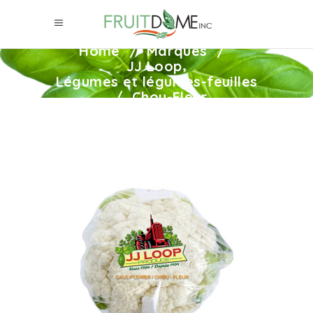
Home
/
Marques
/
,
JJ Loop
Légumes et légumes-feuilles
/
Chou-Fleur