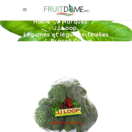
Home
/
Marques
/
,
JJ Loop
Légumes et légumes-feuilles
/
Brocoli Crown