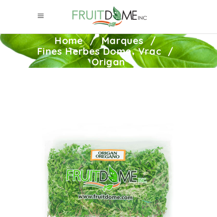
Home
/
Marques
/
,
Fines Herbes Dome
Vrac
/
Origan